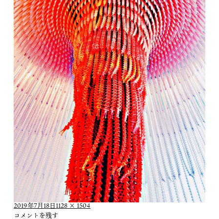
投
フ
2019年7月18日
1128 × 1504
稿
ル
コメントを残す
日:
サ