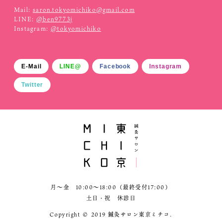
Mail:
saron.tokyomichiko@gmail.com
LINE:
@ben9773j
Instagram:
@tokyomichiko
E-Mail
LINE@
Facebook
Instagram
Twitter
月〜金 10:00〜18:00（最終受付17:00）
土日・祝 休診日
Copyright © 2019 鍼灸サロン東京ミチコ.