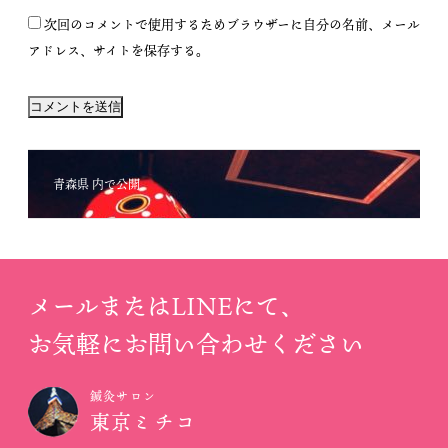
次回のコメントで使用するためブラウザーに自分の名前、メール
アドレス、サイトを保存する。
投
青森県
内で公開
稿
ナ
ビ
ゲ
ー
メールまたはLINEにて、
シ
お気軽にお問い合わせください
ョ
ン
鍼灸サロン
東京ミチコ